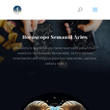
Horóscopo Semanal
Aries
Descubre lo que el futuro tiene reservado para ti con
nuestros horóscopos semanales, te brindamos
orientación astrológica para tus relaciones, carrera,
salud y más.